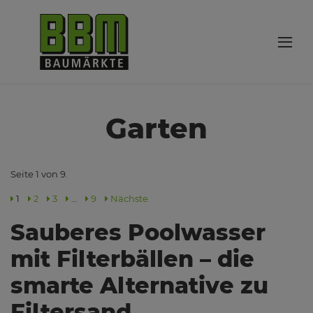
Garten
Seite 1 von 9.
1
2
3
…
9
Nächste
Sauberes Poolwasser
mit Filterbällen – die
smarte Alternative zu
Filtersand