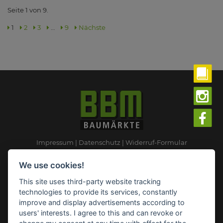
Seite 1 von 9.
1
2
3
…
9
Nächste
Impressum
Datenschutz
Widerruf-Formular
Cookie-Einstellungen ändern
We use cookies!
This site uses third-party website tracking
BBM Baumarkt Parchim
technologies to provide its services, constantly
Neuhofer Weiche 1,
improve and display advertisements according to
19370 Parchim
users' interests. I agree to this and can revoke or