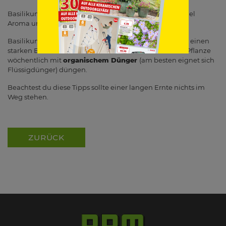
Basilikum sollte nicht zur Blüte kommen, da es sonst viel
Aroma und Geschmack verliert.
Basilikum ist ein Starkzehrer, das heißt, die Pflanze hat einen
starken Bedarf an Nährstoffen. Deshalb solltest du die Pflanze
wöchentlich mit
organischem Dünger
(am besten eignet sich
Flüssigdünger) düngen.
Beachtest du diese Tipps sollte einer langen Ernte nichts im
Weg stehen.
ZURÜCK