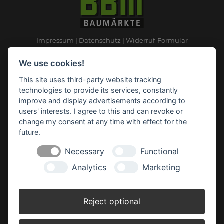
Impressum
Datenschutz
Widerruf-Formular
Cookie-Einstellungen ändern
We use cookies!
This site uses third-party website tracking
BBM Baumarkt Parchim
technologies to provide its services, constantly
Neuhofer Weiche 1,
improve and display advertisements according to
19370 Parchim
users' interests. I agree to this and can revoke or
Telefon: 03871 62 54 0
change my consent at any time with effect for the
Telefax: 03871 62 54 44
future.
E-Mail:
parchim(at)bbm-baumarkt.de
Necessary
Functional
Analytics
Marketing
Öffnungszeiten:
Montag - Freitag:
Reject optional
8.00 - 19.00 Uhr
Samstag: