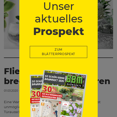
Unser
aktuelles
Prospekt
ZUM
BLÄTTERPROSPEKT
Fliesen schneiden,
brechen, Löcher bohren
01.03.2020 - 00:00
Eine Wand zu fliesen, ohne schneiden zu müssen, ist fast
unmöglich. Es gibt Ecken, Kanten, Fensterbänke,
Türausschnitte, Rohre... Wir zeigen dir wie…