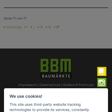
Seite 17 von 17.
Vorherige
1
…
15
16
17
Impressum
Datenschutz
Widerruf-Formular
Cookie-Einstellungen ändern
We use cookies!
This site uses third-party website tracking
BBM Baumarkt Parchim
technologies to provide its services, constantly
Neuhofer Weiche 1,