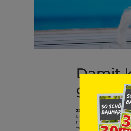
Damit k
geht – 
Zäune und Abdeckungen sc
Eine der besten Lösungen i
gelangen. Auch stabile Pool
verhindern. Wichtig ist dabe