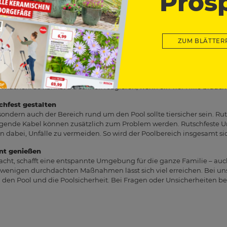
Pros
 Leben retten
gener Kraft gut aus dem Pool herauskommen. Deshalb kann eine flach
are Treppe sehr sinnvoll sein. So haben Tiere im Notfall die Möglichk
 Gerade bei Hunden oder Wildtieren kann das im Ernstfall entschei
ZUM BLÄTTER
fsichtigt lassen
sser gewohnt sind, sollten sie sich am Pool nicht unbeaufsichtigt a
nnen Gefahrensituationen oft nicht richtig einschätzen. Deshalb ist e
 machen. So kannst Du schnell reagieren, wenn ein Tier Hilfe braucht
hfest gestalten
 sondern auch der Bereich rund um den Pool sollte tiersicher sein. Ru
iegende Kabel können zusätzlich zum Problem werden. Rutschfeste 
n dabei, Unfälle zu vermeiden. So wird der Poolbereich insgesamt sic
nt genießen
acht, schafft eine entspannte Umgebung für die ganze Familie – auch
enigen durchdachten Maßnahmen lässt sich viel erreichen. Bei uns
en Pool und die Poolsicherheit. Bei Fragen oder Unsicherheiten be