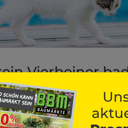
ein Vierbeiner ba
Pool richtig absich
Uns
aktue
haffen Schutz
st eine sichere Umzäunung rund um den Pool. So können Tiere nicht
abdeckungen sind sinnvoll, wenn sie das Gewicht eines Tieres trage
i, auf eine robuste und passende Ausführung zu achten.