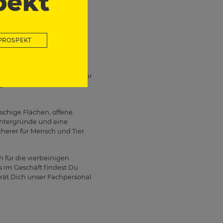
pekt
e Einstiegshilfe, eine
eit, selbstständig wieder
dend sein.
PROSPEKT
ufhalten. Besonders junge,
s besser, den Poolbereich nur
.
tschige Flächen, offene
Untergründe und eine
herer für Mensch und Tier.
 für die vierbeinigen
 im Geschäft findest Du
rät Dich unser Fachpersonal