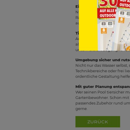
Ein sicherer Ausstieg kann
Nicht jedes Tier kann aus ei
Rampe oder eine gut erreichb
aus dem Wasser zu gelangen.
Tiere am Pool nicht unbeau
Auch wenn viele Haustiere Wa
alte oder unsichere Tiere kö
unter Aufsicht zugänglich zu
Umgebung sicher und rutsc
Nicht nur das Wasser selbst,
Technikbereiche oder frei l
ordentliche Gestaltung helfe
Mit guter Planung entspan
Wer seinen Pool tiersicher m
Gartenbewohner. Schon mit w
passendes Zubehör rund um d
gerne.
ZURÜCK