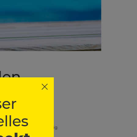
den
ern
er
lles
 unbemerkt ans Wasser
n und den Zugang zuverlässig