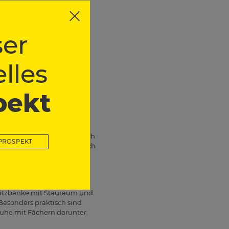
gelmäßig, was brauchst du
er Nutzungshäufigkeit
hbar sein. Saisonartikel,
er beschrifteten Boxen
er
lles
, Keller, Vorratskammern,
h, wenn du Dinge schnell
inteile und
pekt
lregale, die du je nach
oder Werkzeuge übersichtlich
PROSPEKT
tisch ruhiger und lassen sich
eil sie praktisch und
 lange suchen musst.
, Sitzbänke mit Stauraum und
Besonders praktisch sind
uhe mit Fächern darunter.