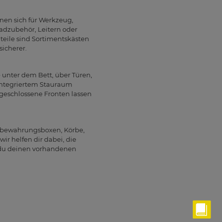
nen sich für Werkzeug,
adzubehör, Leitern oder
teile sind Sortimentskästen
sicherer.
unter dem Bett, über Türen,
integriertem Stauraum
 geschlossene Fronten lassen
Aufbewahrungsboxen, Körbe,
r helfen dir dabei, die
e du deinen vorhandenen