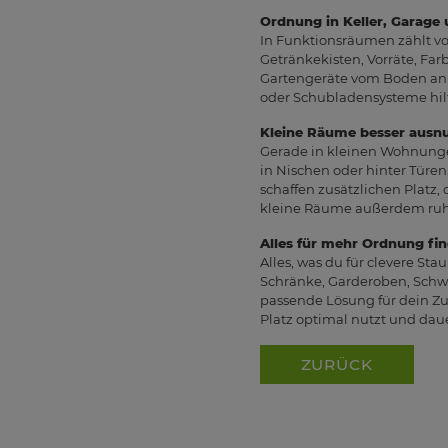
Ordnung in Keller, Garage
In Funktionsräumen zählt vo
Getränkekisten, Vorräte, Fa
Gartengeräte vom Boden an d
oder Schubladensysteme hilfr
Kleine Räume besser ausn
Gerade in kleinen Wohnungen
in Nischen oder hinter Tür
schaffen zusätzlichen Platz
kleine Räume außerdem ruhi
Alles für mehr Ordnung fin
Alles, was du für clevere S
Schränke, Garderoben, Schwe
passende Lösung für dein Zu
Platz optimal nutzt und dau
ZURÜCK