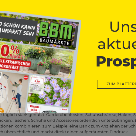
lösungen planst, lohnt sich ein kurzer Überblick: Was nutzt du re
ann vielleicht weg? Wenn du deine Dinge nach Themen, Räumen od
 den passenden Platz dafür. Alles, was du oft brauchst, sollte gut erreic
o können dagegen in höheren Regalen, geschlossenen Schränken od
Uns
n der Höhe
aktue
, wenn du Ordnung schaffen möchtest. Sie eignen sich für Wohnräume
nd nutzen die Wandfläche optimal aus. Offene Regale sind praktisc
chlossene Schränke oder Regale mit Türen wirken ruhiger, weil sie Kle
Pros
Blick nehmen. Besonders flexibel sind Steck-, Schwerlast- oder Modu
kannst.
ringen Struktur
ir, Kleinteile, Spielzeug, Kabel, Bastelmaterial, Reinigungsmittel 
ZUM BLÄTTER
xen zeigen dir sofort, was drin ist. Undurchsichtige Kisten wirken op
. Körbe aus Holz, Stoff oder Kunststoff sind ideal für Wohnbereiche, w
hte darauf, ähnliche Dinge zusammenzufassen, damit du später nicht
lanen
 aber täglich stark genutzt. Garderobenleisten, Schuhschränke, Haken
Jacken, Taschen, Schuhe und Accessoires ordentlich unterzubringen. 
tionen kombinieren, zum Beispiel eine Bank zum Anziehen der Sch
ch übersichtlich und macht direkt einen aufgeräumten Eindruck.