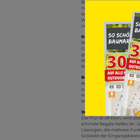
Bevor du neue Aufbewahrungs
nur gelegentlich und was k
sortierst, findest du leichter
Werkzeug, Vorräte oder Dek
untergebracht werden.
Regale nutzen den Raum i
Regale sind echte Klassiker
Garagen oder Abstellräume u
griffbereit haben willst. Ges
Alltagsgegenstände aus dem 
Raum und Bedarf anpassen 
Boxen, Körbe und Kisten b
Aufbewahrungsboxen helfen d
zu verstauen. Transparente Bo
mit Etiketten gut beschriften
dekorativ zugleich sind. Ac
Stauraum im Flur clever p
Der Flur ist oft klein, wird
schmale Regale helfen dir, 
Lösungen, die mehrere Funk
So bleibt der Eingangsberei