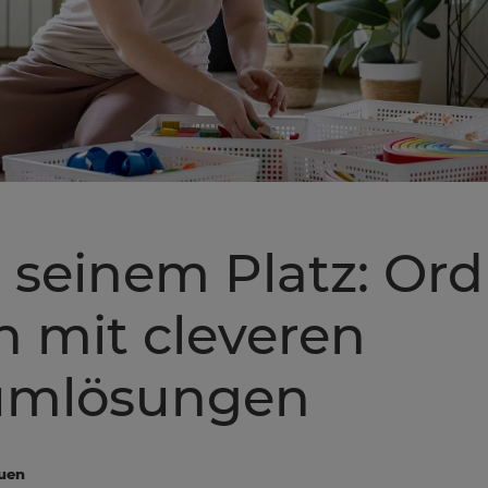
n seinem Platz: O
n mit cleveren
umlösungen
auen