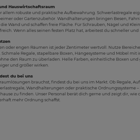
 und Hauswirtschaftsraum
r allem robuste und praktische Aufbewahrung. Schwerlastregale eig
rbeimer oder Gartenzubehör. Wandhalterungen bringen Besen, Fahrr
ie Wand und schaffen freie Fläche. Für Schrauben, Nägel und Klein
eich. Wenn alles seinen festen Platz hat, arbeitest du schneller und 
utzen
 oder engen Räumen ist jeder Zentimeter wertvoll. Nutze Bereiche 
en. Schmale Regale, stapelbare Boxen, Hängesysteme und Möbel mit 
, ohne den Raum zu überladen. Helle Farben, einheitliche Boxen und
ger und größer wirken.
dest du bei uns
tauraumlösungen brauchst, findest du bei uns im Markt. Ob Regale, 
rlastregale, Wandhalterungen oder praktische Ordnungssysteme – wi
hause zu finden. Unser Personal berät dich gerne und zeigt dir, wi
erhaft mehr Ordnung schaffst.